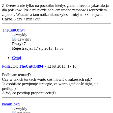
Z Everesta nie tylko na poczatku kiedys gralem freeolla jakas akcja
dla polakow. Idzie mi niezle nabilem troche zetonow i wyszedlem
zajarac . Wracam a tam notka ukonczyles turniej na xx miejscu.
Chyba 5 czy 7 min i out.
TheCuttOff94
-#zwykly
Posty:
7
Rejestracja:
17 sty 2013, 13:58
Cytuj
Post
autor:
TheCuttOff94
»
12 lut 2013, 17:16
Podbijam temat;D
Czy w takich turkach warto coś mówić o zakresach rąk?
Ja osobiście przyjmuję strategie, że warto grać dość tight, ale
preflop;)
A Wy co postflop proponujecie;D
kamileloxd
-#zwykly