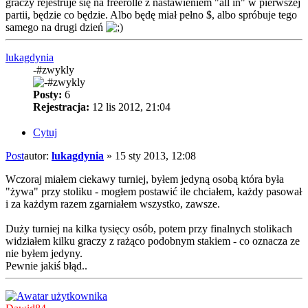
graczy rejestruje się na freerolle z nastawieniem "all in" w pierwszej
partii, będzie co będzie. Albo będę miał pełno $, albo spróbuje tego
samego na drugi dzień
lukagdynia
-#zwykly
Posty:
6
Rejestracja:
12 lis 2012, 21:04
Cytuj
Post
autor:
lukagdynia
»
15 sty 2013, 12:08
Wczoraj miałem ciekawy turniej, byłem jedyną osobą która była
"żywa" przy stoliku - mogłem postawić ile chciałem, każdy pasował
i za każdym razem zgarniałem wszystko, zawsze.
Duży turniej na kilka tysięcy osób, potem przy finalnych stolikach
widziałem kilku graczy z rażąco podobnym stakiem - co oznacza ze
nie byłem jedyny.
Pewnie jakiś błąd..