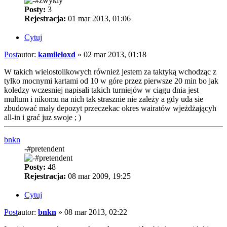
Posty:
3
Rejestracja:
01 mar 2013, 01:06
Cytuj
Post
autor:
kamileloxd
»
02 mar 2013, 01:18
W takich wielostolikowych również jestem za taktyką wchodząc z
tylko mocnymi kartami od 10 w góre przez pierwsze 20 min bo jak
koledzy wczesniej napisali takich turniejów w ciągu dnia jest
multum i nikomu na nich tak strasznie nie zależy a gdy uda sie
zbudować mały depozyt przeczekac okres wairatów wjeżdżającyh
all-in i grać juz swoje ; )
bnkn
-#pretendent
Posty:
48
Rejestracja:
08 mar 2009, 19:25
Cytuj
Post
autor:
bnkn
»
08 mar 2013, 02:22