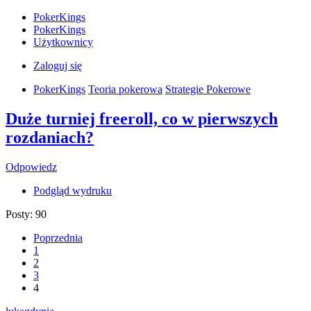
PokerKings
PokerKings
Użytkownicy
Zaloguj się
PokerKings
Teoria pokerowa
Strategie Pokerowe
Duże turniej freeroll, co w pierwszych
rozdaniach?
Odpowiedz
Podgląd wydruku
Posty: 90
Poprzednia
1
2
3
4