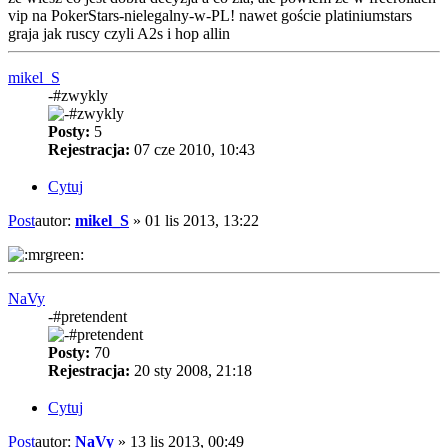
vip na PokerStars-nielegalny-w-PL! nawet goście platiniumstars
graja jak ruscy czyli A2s i hop allin
mikel_S
-#zwykly
Posty:
5
Rejestracja:
07 cze 2010, 10:43
Cytuj
Post
autor:
mikel_S
»
01 lis 2013, 13:22
NaVy
-#pretendent
Posty:
70
Rejestracja:
20 sty 2008, 21:18
Cytuj
Post
autor:
NaVy
»
13 lis 2013, 00:49