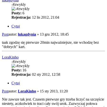
lukagdynia
-#zwykly
Posty:
6
Rejestracja:
12 lis 2012, 21:04
Cytuj
Post
autor:
lukagdynia
»
13 gru 2012, 18:45
taak zgodzę się pierwsze 20min najważniejsze, nie wchodzę bez
"dobrych" kart.
LoraKinho
-#zwykly
Posty:
16
Rejestracja:
02 sty 2012, 12:58
Cytuj
Post
autor:
LoraKinho
»
15 sty 2013, 11:20
Nie zawsze tak jest. Czasem pierwsze gry trzeba liczyć na szczęście
niestety, aczkolwiek to traci cały swój urok. Zazwyczaj połowa