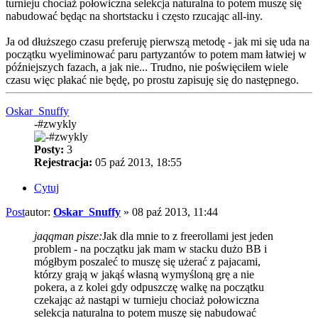
turnieju chociaż połowiczna selekcja naturalna to potem muszę się
nabudować będąc na shortstacku i często rzucając all-iny.
Ja od dłuższego czasu preferuję pierwszą metodę - jak mi się uda na
początku wyeliminować paru partyzantów to potem mam łatwiej w
późniejszych fazach, a jak nie... Trudno, nie poświęciłem wiele
czasu więc płakać nie będę, po prostu zapisuję się do następnego.
Oskar_Snuffy
-#zwykly
Posty:
3
Rejestracja:
05 paź 2013, 18:55
Cytuj
Post
autor:
Oskar_Snuffy
»
08 paź 2013, 11:44
jaqqman pisze:
Jak dla mnie to z freerollami jest jeden
problem - na początku jak mam w stacku dużo BB i
mógłbym poszaleć to muszę się użerać z pajacami,
którzy grają w jakąś własną wymyśloną grę a nie
pokera, a z kolei gdy odpuszczę walkę na początku
czekając aż nastąpi w turnieju chociaż połowiczna
selekcja naturalna to potem muszę się nabudować