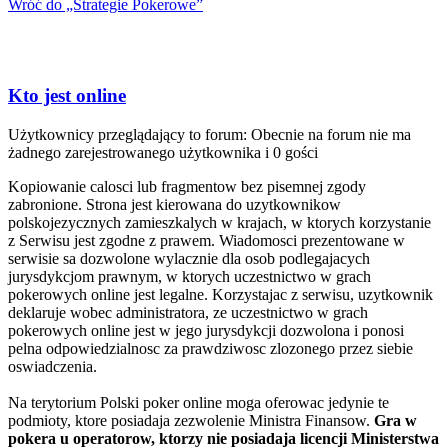
Wróć do „Strategie Pokerowe”
Kto jest online
Użytkownicy przeglądający to forum: Obecnie na forum nie ma
żadnego zarejestrowanego użytkownika i 0 gości
Kopiowanie calosci lub fragmentow bez pisemnej zgody
zabronione. Strona jest kierowana do uzytkownikow
polskojezycznych zamieszkalych w krajach, w ktorych korzystanie
z Serwisu jest zgodne z prawem. Wiadomosci prezentowane w
serwisie sa dozwolone wylacznie dla osob podlegajacych
jurysdykcjom prawnym, w ktorych uczestnictwo w grach
pokerowych online jest legalne. Korzystajac z serwisu, uzytkownik
deklaruje wobec administratora, ze uczestnictwo w grach
pokerowych online jest w jego jurysdykcji dozwolona i ponosi
pelna odpowiedzialnosc za prawdziwosc zlozonego przez siebie
oswiadczenia.
Na terytorium Polski poker online moga oferowac jedynie te
podmioty, ktore posiadaja zezwolenie Ministra Finansow.
Gra w
pokera u operatorow, ktorzy nie posiadaja licencji Ministerstwa