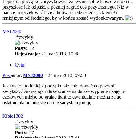
Lepiej na początku zaryzykować, zapewnić sobie lepsze widoki na
przyszłość lub odpaść, a później zagrać coś pożytecznego. Niż w
panice przeczekiwać fazę allinów, i siedzieć ze stackiem 3x
mniejszym od średniego, by w końcu zostać wydonkowanym.
MSJ2000
-#zwykly
Posty:
12
Rejestracja:
21 mar 2013, 10:48
Cytuj
Post
autor:
MSJ2000
»
24 mar 2013, 09:58
Jak freeloll to lepiej z początku się nabudować co pozwoli
zwiększyć zakres rąk i duże szanse na dalsze wygrane i zajęcie
czołowych miejsc bo grając tight to ewentualnie można zająć
ostatnie płatne miejsce co nie sadysfakcjonuję.
Kibic1302
-#zwykly
Posty:
17