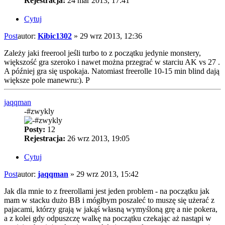
Rejestracja:
24 mar 2013, 17:41
Cytuj
Post
autor:
Kibic1302
»
29 wrz 2013, 12:36
Zależy jaki freerool jeśli turbo to z początku jedynie monstery,
większość gra szeroko i nawet można przegrać w starciu AK vs 27 .
A później gra się uspokaja. Natomiast freerolle 10-15 min blind dają
większe pole manewru:). P
jaqqman
-#zwykly
Posty:
12
Rejestracja:
26 wrz 2013, 19:05
Cytuj
Post
autor:
jaqqman
»
29 wrz 2013, 15:42
Jak dla mnie to z freerollami jest jeden problem - na początku jak
mam w stacku dużo BB i mógłbym poszaleć to muszę się użerać z
pajacami, którzy grają w jakąś własną wymyśloną grę a nie pokera,
a z kolei gdy odpuszczę walkę na początku czekając aż nastąpi w