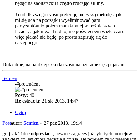
będąc na shortstacku i często rzucając all-iny.
Ja od dłuższego czasu preferuję pierwszą metodę - jak
mi się uda na początku wyeliminować paru
partyzantów to potem mam łatwiej w późniejszych
fazach, a jak nie... Trudno, nie poświęciłem wiele czasu
więc płakać nie będę, po prostu zapisuję się do
następnego.
Dokładnie, najbardziej szkoda czasu na użeranie się zpajacami.
Semien
-#pretendent
Posty:
40
Rejestracja:
21 sie 2013, 14:47
Cytuj
Post
autor:
Semien
»
27 paź 2013, 19:14
graj jak Tobie odpowiada, pewnie zagrałeś już tyle tych turniejów
że wiesz co jest dobra decyzja a co zła, ale powiem ze w freerollach