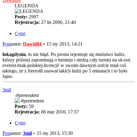
Dawid84
LEGENDA
Posty:
2997
Rejestracja:
27 lis 2006, 21:40
Cytuj
Post
autor:
Dawid84
»
15 sty 2013, 14:21
lukagdynia
, to nie błąd. Po prostu rejestruje się mnóstwo ludzi,
którzy później zapominają o turnieju i siedzą cały turniej na sit-out.
everest-brak-polskiej-licencji! w swoim dawnym sofcie miał coś
takiego, że z freerolli usuwał takich ludzi po 5 minutach i to było
fajne.
3mil
-#pretendent
Posty:
59
Rejestracja:
06 mar 2010, 17:37
Cytuj
Post
autor:
3mil
»
15 sty 2013, 15:30