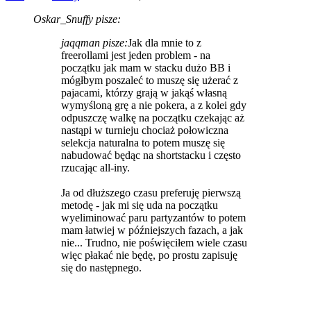
Oskar_Snuffy pisze:
jaqqman pisze:
Jak dla mnie to z
freerollami jest jeden problem - na
początku jak mam w stacku dużo BB i
mógłbym poszaleć to muszę się użerać z
pajacami, którzy grają w jakąś własną
wymyśloną grę a nie pokera, a z kolei gdy
odpuszczę walkę na początku czekając aż
nastąpi w turnieju chociaż połowiczna
selekcja naturalna to potem muszę się
nabudować będąc na shortstacku i często
rzucając all-iny.
Ja od dłuższego czasu preferuję pierwszą
metodę - jak mi się uda na początku
wyeliminować paru partyzantów to potem
mam łatwiej w późniejszych fazach, a jak
nie... Trudno, nie poświęciłem wiele czasu
więc płakać nie będę, po prostu zapisuję
się do następnego.