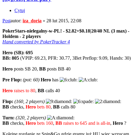
Cytuj
Post
autor:
iza_doria
»
28 lut 2015, 22:08
PokerStars-nielegalny-w-PL! - $2.82+$0.18|20/40 NL (3 max) -
Holdem - 2 players
Hand converted by PokerTracker 4
Hero (SB): 695
BB: 805
(VPIP: 69.23, PFR: 30.77, 3Bet Preflop: 9.09, Hands: 30)
Hero
posts SB 20,
BB
posts BB 40
Pre Flop:
(pot: 60)
Hero
has
Hero
raises to 80
,
BB
calls 40
Flop:
(160, 2 players)
BB
checks,
Hero
bets 80
,
BB
calls 80
Turn:
(320, 2 players)
BB
checks,
Hero
bets 160
,
BB
raises to 645 and is all-in
,
Hero
?
Kolejne rozdanie ze Spin&Go gdzie gramy już HU więc wrzucam