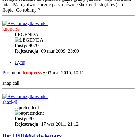
tutaj. Mamy dwie śliczne pary i równie śliczny flush (draw) na
flopie. Co robimy ?
knoperss
LEGENDA
Posty:
4670
Rejestracja:
09 mar 2009, 23:00
Cytuj
Post
autor:
knoperss
»
03 mar 2015, 10:11
snap call
shack4l
-#pretendent
Posty:
30
Rejestracja:
17 wrz 2011, 21:12
Re: [3$][A6s] dwie pary