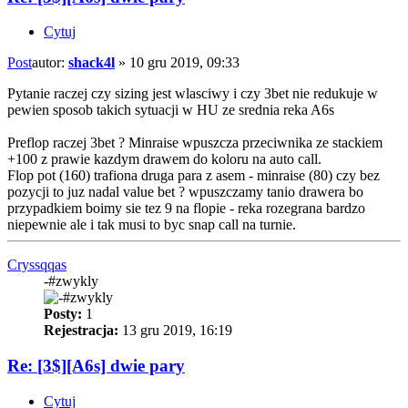
Cytuj
Post
autor:
shack4l
»
10 gru 2019, 09:33
Pytanie raczej czy sizing jest wlasciwy i czy 3bet nie redukuje w
pewien sposob takich sytuacji w HU ze srednia reka A6s
Preflop raczej 3bet ? Minraise wpuszcza przeciwnika ze stackiem
+100 z prawie kazdym drawem do koloru na auto call.
Flop pot (160) trafiona druga para z asem - minraise (80) czy bez
pozycji to juz nadal value bet ? wpuszczamy tanio drawera bo
przypadkiem boimy sie tez 9 na flopie - reka rozegrana bardzo
niepewnie ale i tak musi to byc snap call na turnie.
Cryssqqas
-#zwykly
Posty:
1
Rejestracja:
13 gru 2019, 16:19
Re: [3$][A6s] dwie pary
Cytuj