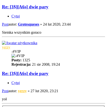
Re: [3$][A6s] dwie pary
Cytuj
Post
autor:
Grotesqueses
»
24 lut 2020, 23:44
Siemka wszystkim goraco
yerzy
-#VIP
Posty:
1325
Rejestracja:
21 sie 2008, 19:24
Re: [3$][A6s] dwie pary
Cytuj
Post
autor:
yerzy
»
27 lut 2020, 23:21
yoł