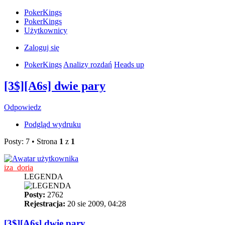
PokerKings
PokerKings
Użytkownicy
Zaloguj się
PokerKings
Analizy rozdań
Heads up
[3$][A6s] dwie pary
Odpowiedz
Podgląd wydruku
Posty: 7 • Strona
1
z
1
iza_doria
LEGENDA
Posty:
2762
Rejestracja:
20 sie 2009, 04:28
[3$][A6s] dwie pary