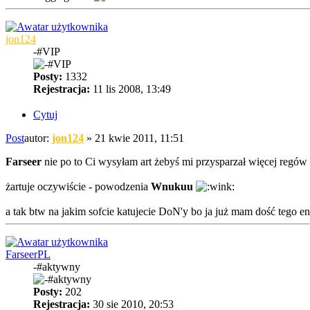
jon124
-#VIP
Posty:
1332
Rejestracja:
11 lis 2008, 13:49
Cytuj
Post
autor:
jon124
»
21 kwie 2011, 11:51
Farseer
nie po to Ci wysyłam art żebyś mi przysparzał więcej regów
żartuje oczywiście - powodzenia
Wnukuu
a tak btw na jakim sofcie katujecie DoN'y bo ja już mam dość tego en
FarseerPL
-#aktywny
Posty:
202
Rejestracja:
30 sie 2010, 20:53