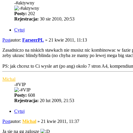
-#aktywny
Posty:
202
Rejestracja:
30 sie 2010, 20:53
Cytuj
Post
autor:
FarseerPL
»
21 kwie 2011, 11:13
Zasadniczo na niskich stawkach nie musisz nic kombinowac w fazie p
zeby ukrasc blindy/blinda (no chyba ze mamy po lewej mega big stac
PS: jak chcesz to Ci wysle art (po ang) okolo 7 stron A4, kompen
Michal
-#VIP
Posty:
608
Rejestracja:
20 lut 2009, 21:53
Cytuj
Post
autor:
Michal
»
21 kwie 2011, 11:37
Ja sie na gg zglosze