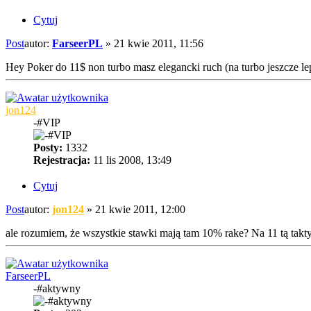
Cytuj
Post
autor:
FarseerPL
»
21 kwie 2011, 11:56
Hey Poker do 11$ non turbo masz elegancki ruch (na turbo jeszcze le
jon124
-#VIP
Posty:
1332
Rejestracja:
11 lis 2008, 13:49
Cytuj
Post
autor:
jon124
»
21 kwie 2011, 12:00
ale rozumiem, że wszystkie stawki mają tam 10% rake? Na 11 tą takty
FarseerPL
-#aktywny