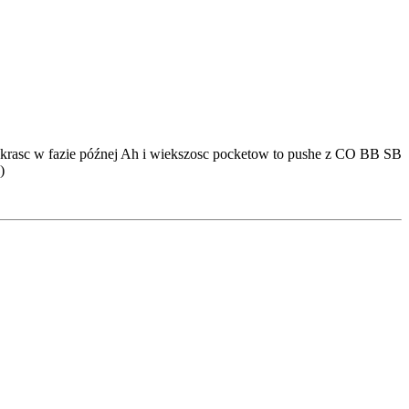
os krasc w fazie późnej Ah i wiekszosc pocketow to pushe z CO BB SB
)