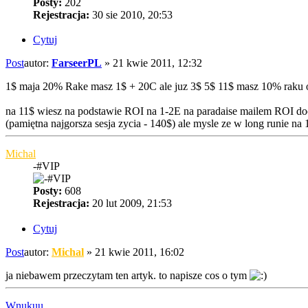
Posty:
202
Rejestracja:
30 sie 2010, 20:53
Cytuj
Post
autor:
FarseerPL
»
21 kwie 2011, 12:32
1$ maja 20% Rake masz 1$ + 20C ale juz 3$ 5$ 11$ masz 10% raku o
na 11$ wiesz na podstawie ROI na 1-2E na paradaise mailem ROI d
(pamiętna najgorsza sesja zycia - 140$) ale mysle ze w long runie n
Michal
-#VIP
Posty:
608
Rejestracja:
20 lut 2009, 21:53
Cytuj
Post
autor:
Michal
»
21 kwie 2011, 16:02
ja niebawem przeczytam ten artyk. to napisze cos o tym
Wnukuu