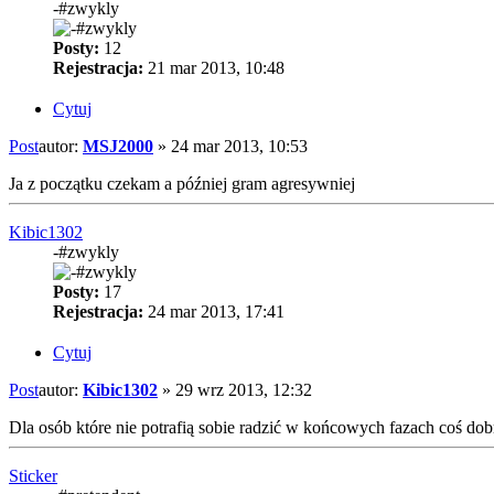
-#zwykly
Posty:
12
Rejestracja:
21 mar 2013, 10:48
Cytuj
Post
autor:
MSJ2000
»
24 mar 2013, 10:53
Ja z początku czekam a później gram agresywniej
Kibic1302
-#zwykly
Posty:
17
Rejestracja:
24 mar 2013, 17:41
Cytuj
Post
autor:
Kibic1302
»
29 wrz 2013, 12:32
Dla osób które nie potrafią sobie radzić w końcowych fazach coś d
Sticker