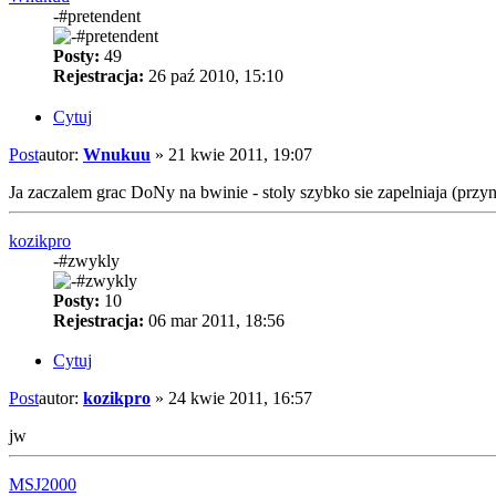
-#pretendent
Posty:
49
Rejestracja:
26 paź 2010, 15:10
Cytuj
Post
autor:
Wnukuu
»
21 kwie 2011, 19:07
Ja zaczalem grac DoNy na bwinie - stoly szybko sie zapelniaja (przyn
kozikpro
-#zwykly
Posty:
10
Rejestracja:
06 mar 2011, 18:56
Cytuj
Post
autor:
kozikpro
»
24 kwie 2011, 16:57
jw
MSJ2000