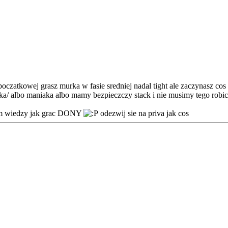
oczatkowej grasz murka w fasie sredniej nadal tight ale zaczynasz c
ka/ albo maniaka albo mamy bezpieczczy stack i nie musimy tego robic
dium wiedzy jak grac DONY
odezwij sie na priva jak cos