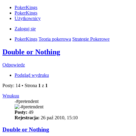
PokerKings
PokerKings
Użytkownicy
Zaloguj się
PokerKings
Teoria pokerowa
Strategie Pokerowe
Double or Nothing
Odpowiedz
Podgląd wydruku
Posty: 14 • Strona
1
z
1
Wnukuu
-#pretendent
Posty:
49
Rejestracja:
26 paź 2010, 15:10
Double or Nothing