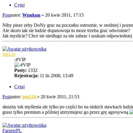
Cytuj
Post
autor:
Wnukuu
»
20 kwie 2011, 17:15
Niby pisze zeby DoNy grac na poczatku ostroznie, w sredniej i pozne
Ale skoro tak sie ludzie dopasowuja to moze trzeba grac odwrotnie?
Jak myslicie? Chce sie niedlugo za nie zabrac i szukam odpowiedniej s
jon124
-#VIP
Posty:
1332
Rejestracja:
11 lis 2008, 13:49
Cytuj
Post
autor:
jon124
»
20 kwie 2011, 21:53
słuszny tok myślenia ale tylko po części bo na niskich stawkach ludzi
grasz tylko premium a później utzrymujesz go przez grę agresywną
FarseerPL