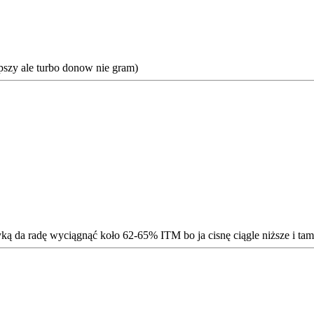
pszy ale turbo donow nie gram)
ką da radę wyciągnąć koło 62-65% ITM bo ja cisnę ciągle niższe i tam 