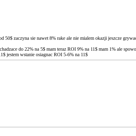
d 50$ zaczyna sie nawet 8% rake ale nie mialem okazji jeszcze gryw
ochadzace do 22% na 5$ mam teraz ROI 9% na 11$ mam 1% ale spowod
a 11$ jestem wstanie osiagnac ROI 5-6% na 11$