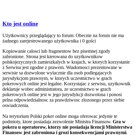
Kto jest online
Użytkownicy przeglądający to forum: Obecnie na forum nie ma
żadnego zarejestrowanego użytkownika i 0 gości
Kopiowanie calosci lub fragmentow bez pisemnej zgody
zabronione. Strona jest kierowana do uzytkownikow
polskojezycznych zamieszkalych w krajach, w ktorych korzystanie
z Serwisu jest zgodne z prawem. Wiadomosci prezentowane w
serwisie sa dozwolone wylacznie dla osob podlegajacych
jurysdykcjom prawnym, w ktorych uczestnictwo w grach
pokerowych online jest legalne. Korzystajac z serwisu, uzytkownik
deklaruje wobec administratora, ze uczestnictwo w grach
pokerowych online jest w jego jurysdykcji dozwolona i ponosi
pelna odpowiedzialnosc za prawdziwosc zlozonego przez siebie
oswiadczenia.
Na terytorium Polski poker online moga oferowac jedynie te
podmioty, ktore posiadaja zezwolenie Ministra Finansow.
Gra w
pokera u operatorow, ktorzy nie posiadaja licencji Ministerstwa
Finansow jest zabroniona i grozi konsekwencjami prawnymi
.