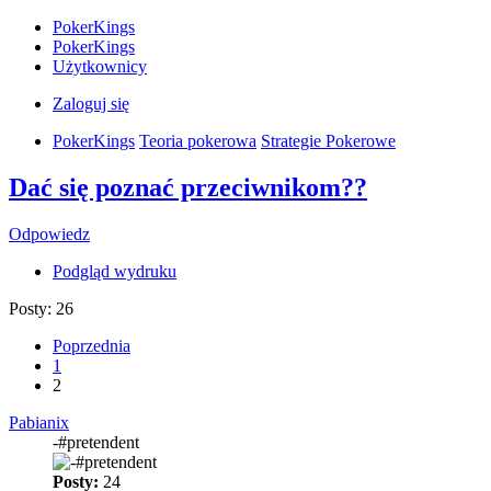
PokerKings
PokerKings
Użytkownicy
Zaloguj się
PokerKings
Teoria pokerowa
Strategie Pokerowe
Dać się poznać przeciwnikom??
Odpowiedz
Podgląd wydruku
Posty: 26
Poprzednia
1
2
Pabianix
-#pretendent
Posty:
24