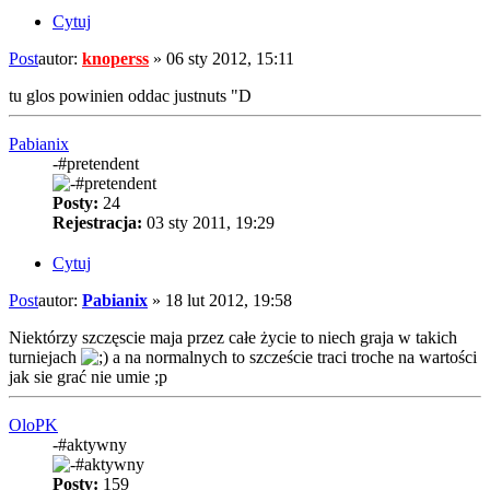
Cytuj
Post
autor:
knoperss
»
06 sty 2012, 15:11
tu glos powinien oddac justnuts "D
Pabianix
-#pretendent
Posty:
24
Rejestracja:
03 sty 2011, 19:29
Cytuj
Post
autor:
Pabianix
»
18 lut 2012, 19:58
Niektórzy szczęscie maja przez całe życie to niech graja w takich
turniejach
a na normalnych to szczeście traci troche na wartości
jak sie grać nie umie ;p
OloPK
-#aktywny
Posty:
159