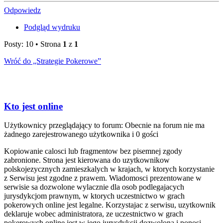
Odpowiedz
Podgląd wydruku
Posty: 10 • Strona
1
z
1
Wróć do „Strategie Pokerowe”
Kto jest online
Użytkownicy przeglądający to forum: Obecnie na forum nie ma
żadnego zarejestrowanego użytkownika i 0 gości
Kopiowanie calosci lub fragmentow bez pisemnej zgody
zabronione. Strona jest kierowana do uzytkownikow
polskojezycznych zamieszkalych w krajach, w ktorych korzystanie
z Serwisu jest zgodne z prawem. Wiadomosci prezentowane w
serwisie sa dozwolone wylacznie dla osob podlegajacych
jurysdykcjom prawnym, w ktorych uczestnictwo w grach
pokerowych online jest legalne. Korzystajac z serwisu, uzytkownik
deklaruje wobec administratora, ze uczestnictwo w grach
pokerowych online jest w jego jurysdykcji dozwolona i ponosi