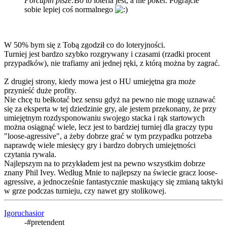
Porcupin pisze:
Bo to loteria jest, a nie poker. Pograjcie
sobie lepiej coś normalnego
W 50% bym się z Tobą zgodził co do loteryjności.
Turniej jest bardzo szybko rozgrywany i czasami (rzadki procent
przypadków), nie trafiamy ani jednej ręki, z którą można by zagrać.
Z drugiej strony, kiedy mowa jest o HU umiejętna gra może
przynieść duże profity.
Nie chcę tu bełkotać bez sensu gdyż na pewno nie mogę uznawać
się za eksperta w tej dziedzinie gry, ale jestem przekonany, że przy
umiejętnym rozdysponowaniu swojego stacka i rąk startowych
można osiągnąć wiele, lecz jest to bardziej turniej dla graczy typu
"loose-agressive", a żeby dobrze grać w tym przypadku potrzeba
naprawdę wiele miesięcy gry i bardzo dobrych umiejętności
czytania rywala.
Najlepszym na to przykładem jest na pewno wszystkim dobrze
znany Phil Ivey. Według Mnie to najlepszy na świecie gracz loose-
agressive, a jednocześnie fantastycznie maskujący się zmianą taktyki
w grze podczas turnieju, czy nawet gry stolikowej.
Igoruchasior
-#pretendent