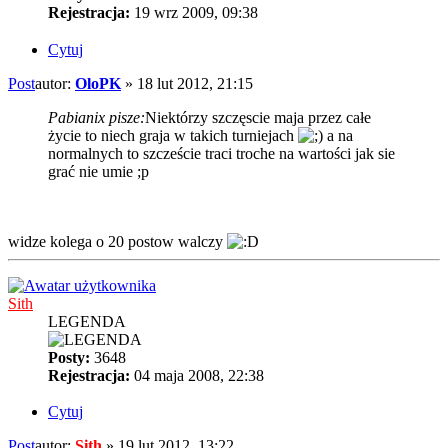
Rejestracja:
19 wrz 2009, 09:38
Cytuj
Post
autor:
OloPK
»
18 lut 2012, 21:15
Pabianix pisze:
Niektórzy szczęscie maja przez całe
życie to niech graja w takich turniejach
a na
normalnych to szczeście traci troche na wartości jak sie
grać nie umie ;p
widze kolega o 20 postow walczy
Sith
LEGENDA
Posty:
3648
Rejestracja:
04 maja 2008, 22:38
Cytuj
Post
autor:
Sith
»
19 lut 2012, 13:22