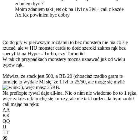
zdaniem byc ?
Moim zdaniem taki jets ok na 1lvl na 3lvl+ call z kazde
Ax,Kx powinien byc dobry
Co do gry w pierwszym rozdaniu to bez monstera nie ma co się
rzucać, ale w HU monster cards to dość szeroki zakres rąk bez
specyfiki na Hyper - Turbo, czy Turbo itd.
W takich przypadkach monstery można uznawać już od wielu
typów rąk.
Mówisz, że stack jest 500, a BB 20 (choaciaż rzadko gram te
turnieje to wydaje Mi się, że 1 lvl to 25/50, ale mogę się mylić
), więc masz 25BB.
Na preflopie rywal daje all-ina. Nic o nim nie wiadomo bo to 1 ręka,
więc zakres rąk trochę się kurczy, ale nie tak bardzo. Ja bym zrobił
call mając na ręku:
AA
KK
QQ
JJ
TT
99