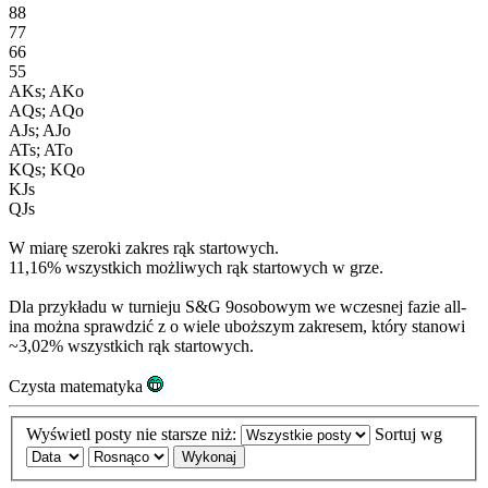
88
77
66
55
AKs; AKo
AQs; AQo
AJs; AJo
ATs; ATo
KQs; KQo
KJs
QJs
W miarę szeroki zakres rąk startowych.
11,16% wszystkich możliwych rąk startowych w grze.
Dla przykładu w turnieju S&G 9osobowym we wczesnej fazie all-
ina można sprawdzić z o wiele uboższym zakresem, który stanowi
~3,02% wszystkich rąk startowych.
Czysta matematyka
Wyświetl posty nie starsze niż:
Sortuj wg