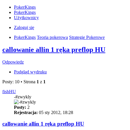
PokerKings
PokerKings
Użytkownicy
Zaloguj się
PokerKings
Teoria pokerowa
Strategie Pokerowe
callowanie allin 1 ręka preflop HU
Odpowiedz
Podgląd wydruku
Posty: 10 • Strona
1
z
1
fishHU
-#zwykly
Posty:
2
Rejestracja:
05 sty 2012, 18:28
callowanie allin 1 ręka preflop HU