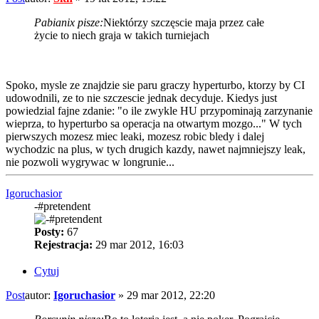
Pabianix pisze:
Niektórzy szczęscie maja przez całe
życie to niech graja w takich turniejach
Spoko, mysle ze znajdzie sie paru graczy hyperturbo, ktorzy by CI
udowodnili, ze to nie szczescie jednak decyduje. Kiedys just
powiedzial fajne zdanie: "o ile zwykle HU przypominają zarzynanie
wieprza, to hyperturbo sa operacja na otwartym mozgo..." W tych
pierwszych mozesz miec leaki, mozesz robic bledy i dalej
wychodzic na plus, w tych drugich kazdy, nawet najmniejszy leak,
nie pozwoli wygrywac w longrunie...
Igoruchasior
-#pretendent
Posty:
67
Rejestracja:
29 mar 2012, 16:03
Cytuj
Post
autor:
Igoruchasior
»
29 mar 2012, 22:20