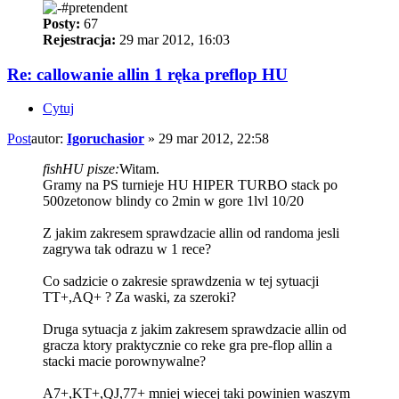
Posty:
67
Rejestracja:
29 mar 2012, 16:03
Re: callowanie allin 1 ręka preflop HU
Cytuj
Post
autor:
Igoruchasior
»
29 mar 2012, 22:58
fishHU pisze:
Witam.
Gramy na PS turnieje HU HIPER TURBO stack po
500zetonow blindy co 2min w gore 1lvl 10/20
Z jakim zakresem sprawdzacie allin od randoma jesli
zagrywa tak odrazu w 1 rece?
Co sadzicie o zakresie sprawdzenia w tej sytuacji
TT+,AQ+ ? Za waski, za szeroki?
Druga sytuacja z jakim zakresem sprawdzacie allin od
gracza ktory praktycznie co reke gra pre-flop allin a
stacki macie porownywalne?
A7+,KT+,QJ,77+ mniej wiecej taki powinien waszym