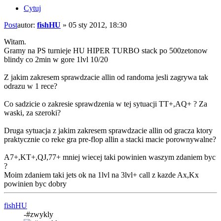
Cytuj
Post
autor:
fishHU
»
05 sty 2012, 18:30
Witam.
Gramy na PS turnieje HU HIPER TURBO stack po 500zetonow
blindy co 2min w gore 1lvl 10/20
Z jakim zakresem sprawdzacie allin od randoma jesli zagrywa tak
odrazu w 1 rece?
Co sadzicie o zakresie sprawdzenia w tej sytuacji TT+,AQ+ ? Za
waski, za szeroki?
Druga sytuacja z jakim zakresem sprawdzacie allin od gracza ktory
praktycznie co reke gra pre-flop allin a stacki macie porownywalne?
A7+,KT+,QJ,77+ mniej wiecej taki powinien waszym zdaniem byc
?
Moim zdaniem taki jets ok na 1lvl na 3lvl+ call z kazde Ax,Kx
powinien byc dobry
fishHU
-#zwykly