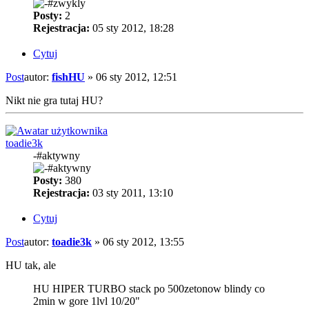
Posty:
2
Rejestracja:
05 sty 2012, 18:28
Cytuj
Post
autor:
fishHU
»
06 sty 2012, 12:51
Nikt nie gra tutaj HU?
toadie3k
-#aktywny
Posty:
380
Rejestracja:
03 sty 2011, 13:10
Cytuj
Post
autor:
toadie3k
»
06 sty 2012, 13:55
HU tak, ale
HU HIPER TURBO stack po 500zetonow blindy co
2min w gore 1lvl 10/20"