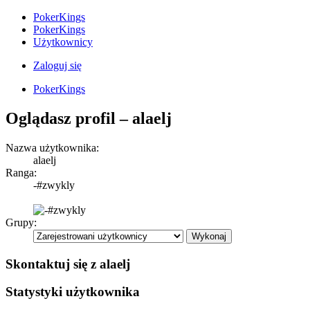
PokerKings
PokerKings
Użytkownicy
Zaloguj się
PokerKings
Oglądasz profil – alaelj
Nazwa użytkownika:
alaelj
Ranga:
-#zwykly
Grupy:
Skontaktuj się z alaelj
Statystyki użytkownika