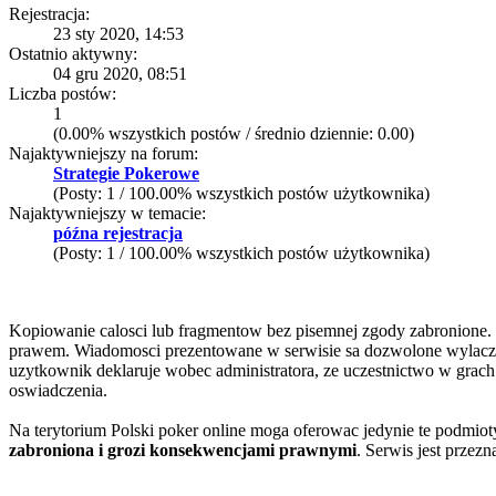
Rejestracja:
23 sty 2020, 14:53
Ostatnio aktywny:
04 gru 2020, 08:51
Liczba postów:
1
(0.00% wszystkich postów / średnio dziennie: 0.00)
Najaktywniejszy na forum:
Strategie Pokerowe
(Posty: 1 / 100.00% wszystkich postów użytkownika)
Najaktywniejszy w temacie:
późna rejestracja
(Posty: 1 / 100.00% wszystkich postów użytkownika)
Kopiowanie calosci lub fragmentow bez pisemnej zgody zabronione. 
prawem. Wiadomosci prezentowane w serwisie sa dozwolone wylaczni
uzytkownik deklaruje wobec administratora, ze uczestnictwo w grach
oswiadczenia.
Na terytorium Polski poker online moga oferowac jedynie te podmiot
zabroniona i grozi konsekwencjami prawnymi
. Serwis jest przez