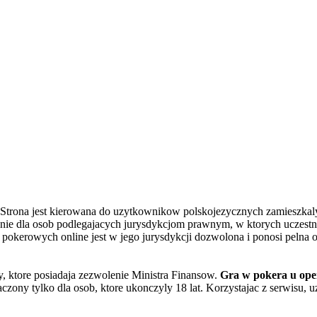
Strona jest kierowana do uzytkownikow polskojezycznych zamieszkalyc
e dla osob podlegajacych jurysdykcjom prawnym, w ktorych uczestnict
 pokerowych online jest w jego jurysdykcji dozwolona i ponosi pelna
y, ktore posiadaja zezwolenie Ministra Finansow.
Gra w pokera u oper
naczony tylko dla osob, ktore ukonczyly 18 lat. Korzystajac z serwisu,