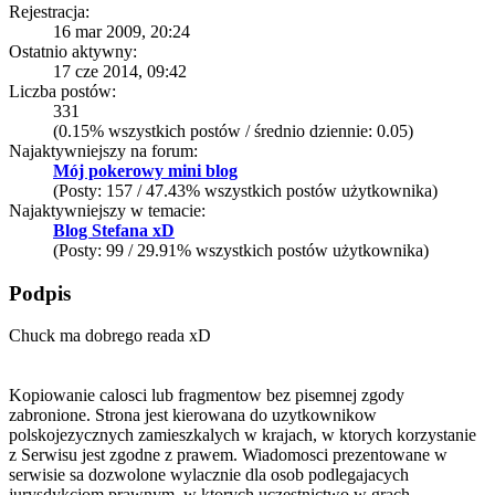
Rejestracja:
16 mar 2009, 20:24
Ostatnio aktywny:
17 cze 2014, 09:42
Liczba postów:
331
(0.15% wszystkich postów / średnio dziennie: 0.05)
Najaktywniejszy na forum:
Mój pokerowy mini blog
(Posty: 157 / 47.43% wszystkich postów użytkownika)
Najaktywniejszy w temacie:
Blog Stefana xD
(Posty: 99 / 29.91% wszystkich postów użytkownika)
Podpis
Chuck ma dobrego reada xD
Kopiowanie calosci lub fragmentow bez pisemnej zgody
zabronione. Strona jest kierowana do uzytkownikow
polskojezycznych zamieszkalych w krajach, w ktorych korzystanie
z Serwisu jest zgodne z prawem. Wiadomosci prezentowane w
serwisie sa dozwolone wylacznie dla osob podlegajacych
jurysdykcjom prawnym, w ktorych uczestnictwo w grach